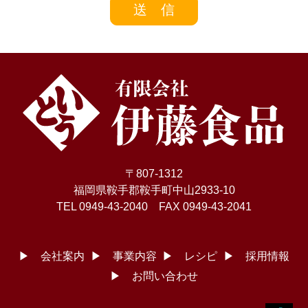
個人情報の取り扱いについて
（1）個人情報の取得
当社は個人情報を適法かつ公正な手段により収集致します。お客様に個人情報の
提供をお願いする場合は、事前に収集の目的、利用の内容を開示した上で、当社
の正当な事業の範囲内で、その目的の達成に必要な限度において、個人情報を収
集致します。 （2）個人情報の利用および共同利用 当社がお預かりした個人情報
は、個人情報を頂いた方に承諾を得た範囲内で、また収集目的に沿った範囲内で
利用致します。利用目的については、以下の「利用目的の範囲」の内、当社の正
当な事業の範囲内でその目的の達成に必要な事項を利用目的と致します。
●利用目的の範囲について
有限会社伊藤食品
業務上のご連絡をする場合
〒807-1312
当社が取り扱う商品及びサービスに関するご案内をする場合
福岡県鞍手郡鞍手町中山2933-10
お客様からのお問い合せまたはご依頼等への対応をさせて頂く場合
その他、お客様に事前にお知らせし、ご同意を頂いた目的の場合
TEL 0949-43-2040 FAX 0949-43-2041
●上記目的以外の利用について
上記以外の目的で、お客様の個人情報を利用する必要が生じた場合には、法令に
より許される場合を除き、その利用について、お客様の同意を頂くものとしま
▶ 会社案内
▶ 事業内容
▶ レシピ
▶ 採用情報
す。
▶ お問い合わせ
（3）個人情報の第三者提供
当社は、お客様の同意なしに第三者へお客様の個人情報の提供は行いません。但